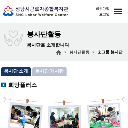
회원가입
로그인
봉사단활동
봉사단을 소개합니다
>
봉사단활동
>
소그룹 봉사단
봉사단 소개
봉사단 게시판
희망플러스