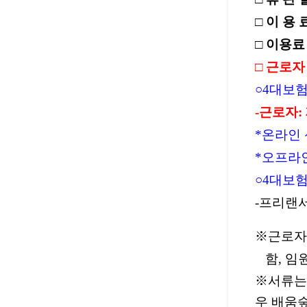
□
이 용 
□
이용료
□
근로자
○
4
대보험
-
근로자
:
*
온라인
*
오프라
○
4
대보험
-
프리랜서
※
근로자
함
,
임원
※
서류는
우 배움