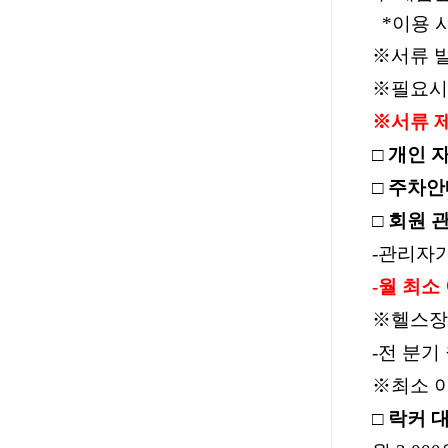
*이용 시
※
서류 
※
필요시
※
서류 
□
개인 
□
주차안
□
회원 
-
관리자가
-
월 최소
※
헬스장
-
전 분기
※
최소 
□
락커 