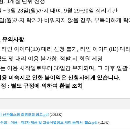
원
, 3
개월 단위 신청
일
~ 9
월
28
일
(
월
)
까지 대여
, 9
월
29~30
일 정리기간
일
(
월
)
까지 락커가 비워지지 않을 경우
,
부득이하게 락커
및 유의사항
 타인 아이디
(ID)
대리 신청 불가
,
타인 아이디
(ID)
대리
양도 및 대리 이용 불가함
.
적발 시 회원 제명
는 이용 시작일로부터
30
일간 유지되며
,
그 이후 일괄
내용 미숙지로 인한 불이익은 신청자에게 있습니다
.
규정
:
별도 규정에 의하여 환불 조치
분기 신관헬스장 회원모집 공고.pdf
(206.8K)
수집ㆍ이용ㆍ제3자 제공 및 고유식별정보 처리 동의서_헬스.pdf
(62.3K)