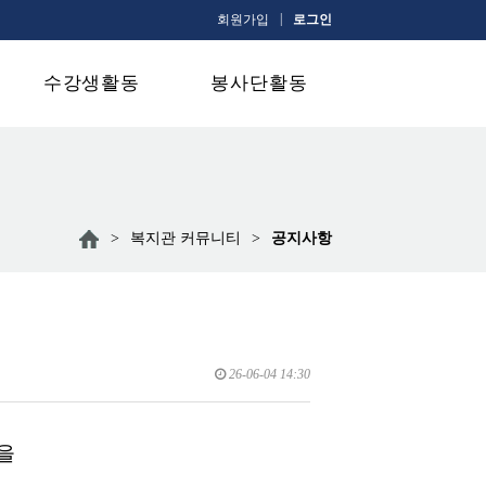
|
회원가입
로그인
수강생활동
봉사단활동
>
복지관 커뮤니티
>
공지사항
26-06-04 14:30
을