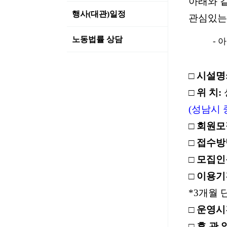
아래와 
행사(대관)일정
관심있는
노동법률 상담
- 아
□
시설명
□
위 치
:
(
성남시 
□
회원모
□
접수방
□
모집인
□
이용기
*3
개월 
□
운영시
□
휴 관 