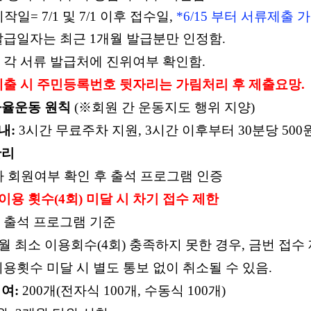
작일= 7/1 및 7/1 이후 접수일,
*6/15 부터 서류제출 
발급일자는 최근
1
개월 발급분만 인정함
.
 각 서류 발급처에 진위여부 확인함
.
제출 시 주민등록번호 뒷자리는 가림처리 후 제출요망
.
자율운동 원칙
(
※
회원 간 운동지도 행위 지양
)
내
:
3
시간 무료주차 지원
, 3
시간 이후부터
30
분당
500
관리
 회원여부 확인 후 출석 프로그램 인증
 이용 횟수
(4
회
)
미달 시 차기 접수 제한
 출석 프로그램 기준
 월 최소 이용회수
(4
회
)
충족하지 못한 경우
,
금번 접수
이용횟수 미달 시 별도 통보 없이 취소될 수 있음
.
대여
:
200
개
(
전자식
100
개
,
수동식
100
개
)