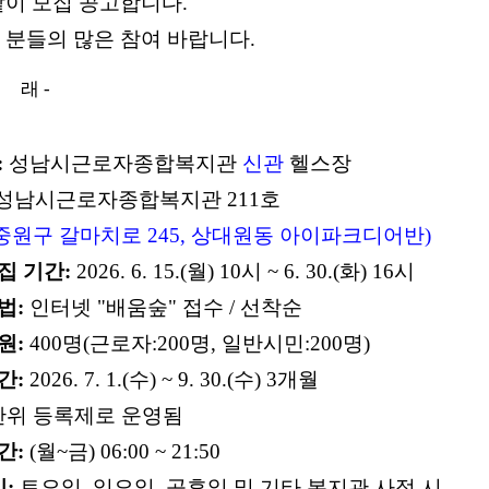
같이 모집 공고합니다.
 분들의 많은 참여 바랍니다.
 래 -
:
성남시근로자종합복지관
신관
헬스장
성남시근로자종합복지관
211
호
중원구 갈마치로
245,
상대원동 아이파크디어반
)
집 기간
:
2026. 6. 15.(
월
) 10
시
~ 6. 30.(
화
) 16
시
법
:
인터넷
"
배움숲
"
접수
/
선착순
원
:
400
명
(
근로자
:200
명
,
일반시민
:200
명
)
간
:
2026. 7. 1.(
수
) ~ 9. 30.(
수
) 3
개월
단위 등록제로 운영됨
간
:
(
월
~
금
) 06:00 ~ 21:50
일
:
토요일
,
일요일
,
공휴일 및 기타 복지관 사정 시