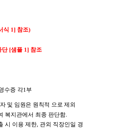
서식
1]
참조
)
하단
[
샘플
1]
참조
영수증 각
1
부
자 및 임원은 원칙적 으로 제
외
여 복지관에서 최종 판단함
.
 시 이용 제한
,
관외 직장인일 경