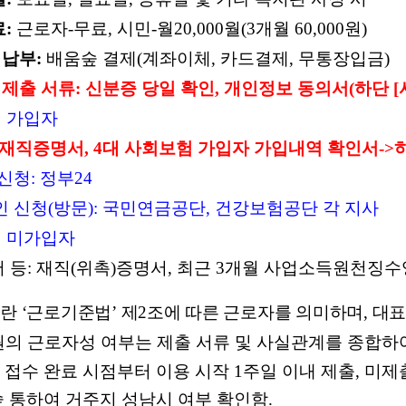
료
:
근로자
-
무료
,
시민
-
월
20,000
월
(3
개월
60,000
원
)
 납부
:
배움숲 결제
(
계좌이체
,
카드결제
,
무통장입금
)
 제출 서류
:
신분증 당일 확인
,
개인정보 동의서
(
하단
[
 가입자
재직증명서
, 4
대 사회보험 가입자 가입내역 확인서
->
 신청
:
정부
24
인 신청
(
방문
):
국민연금공단
,
건강보험공단 각 지사
 미가입자
 등
:
재직
(
위촉
)
증명서
,
최근
3
개월 사업소득원천징수
란
‘
근로기준법
’
제
2
조에 따른 근로자를 의미하며
,
대표
의 근로자성 여부는 제출 서류 및 사실관계를 종합하
 접수 완료 시점부터 이용 시작
1
주일 이내 제출
,
미제출
숲 통하여 거주지 성남시 여부 확인함
.