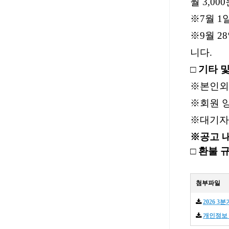
월
3,000
※
7
월
1
※
9
월
28
니다
.
□
기타 
※
본인외
※
회원 
※
대기자
※
공고 
□
환불 
첨부파일
2026 3
개인정보 