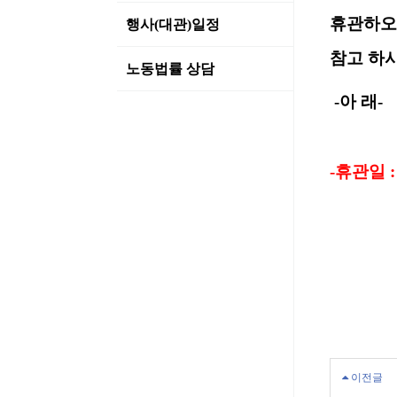
휴관하오
행사(대관)일정
참고 하
노동법률 상담
-
아 래
-
-휴관일 
이전글