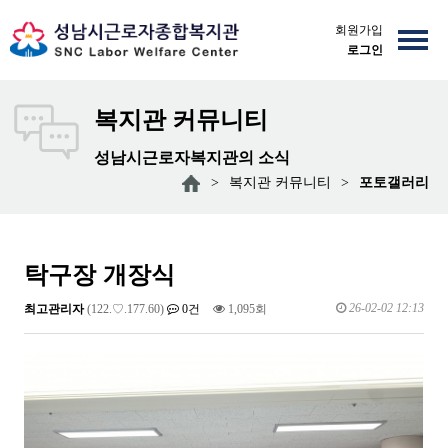
회원가입
로그인
복지관 커뮤니티
성남시근로자복지관의 소식
>
복지관 커뮤니티
>
포토갤러리
탁구장 개장식
26-02-02 12:13
최고관리자
(122.♡.177.60)
0건
1,095회