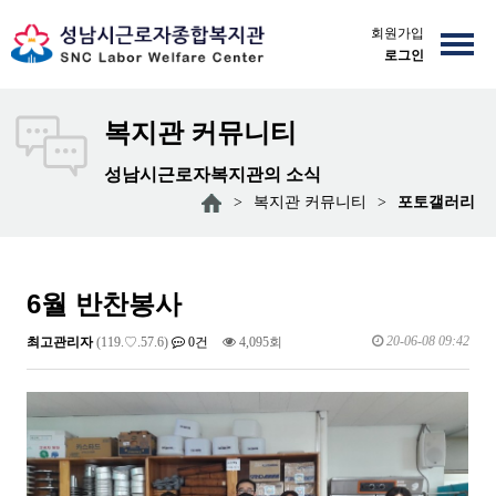
회원가입
로그인
복지관 커뮤니티
성남시근로자복지관의 소식
>
복지관 커뮤니티
>
포토갤러리
6월 반찬봉사
20-06-08 09:42
최고관리자
(119.♡.57.6)
0건
4,095회