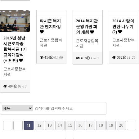
타시군 복지
2014 복지관
2014 사랑의
관 벤치마킹
운영위원 회
연탄 나누기
(2)
의 개최
2015년 성남
근로자종합복
근로자종합복
근로자종합복
시근로자종
지관
지관
지관
합복지관 1기
교육개강식
4145
01-06
3822
11-25
4028
12-03
(시민반)
근로자종합복
지관
4042
01-13
12
13
14
15
16
17
18
19
20
11