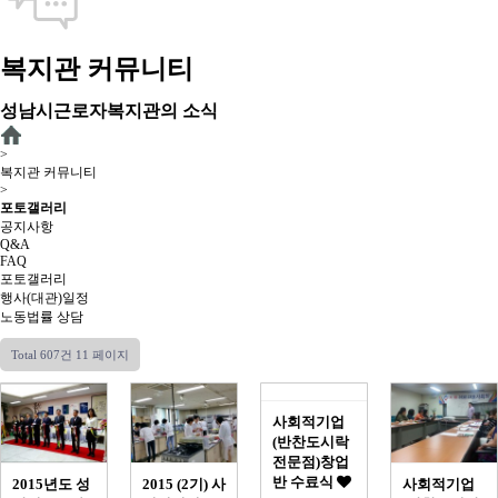
복지관 커뮤니티
성남시근로자복지관의 소식
>
복지관 커뮤니티
>
포토갤러리
공지사항
Q&A
FAQ
포토갤러리
행사(대관)일정
노동법률 상담
Total 607건
11 페이지
사회적기업
(반찬도시락
전문점)창업
반 수료식
2015년도 성
2015 (2기) 사
사회적기업