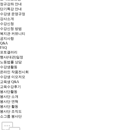
정규강좌 안내
단기특강 안내
수강생 운영규정
강사소개
수강신청
수강신청 방법
복지관 커뮤니티
공지사항
Q&A
FAQ
포토갤러리
행사(대관)일정
노동법률 상담
수강생활동
온라인 작품전시회
수강생 이모저모
교육생 Q&A
교육수강후기
봉사단활동
봉사단 소개
봉사단 연혁
봉사단 활동
봉사단 조직도
소그룹 봉사단