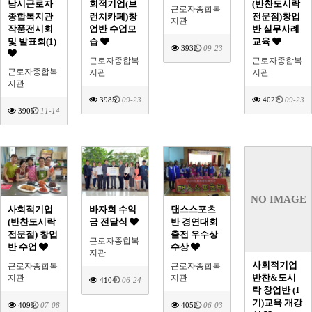
남시근로자
회적기업(브
(반찬도시락
근로자종합복
종합복지관
런치카페)창
전문점)창업
지관
작품전시회
업반 수업모
반 실무사례
및 발표회(1)
습
교육
3932
09-23
근로자종합복
근로자종합복
근로자종합복
지관
지관
지관
3985
09-23
4022
09-23
3905
11-14
NO IMAGE
사회적기업
바자회 수익
댄스스포츠
(반찬도시락
금 전달식
반 경연대회
전문점) 창업
출전 우수상
근로자종합복
반 수업
수상
지관
사회적기업
근로자종합복
근로자종합복
반찬&도시
지관
지관
4104
06-24
락 창업반 (1
기)교육 개강
4093
07-08
4052
06-03