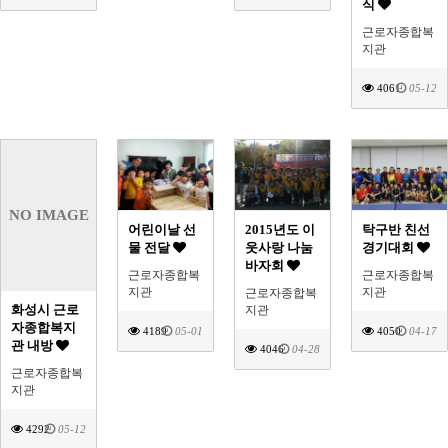
식
근로자종합복
지관
4061
05-12
NO IMAGE
어린이날 선
2015년도 이
탁구반 친선
물 전달
웃사랑 나눔
경기대회
바자회
근로자종합복
근로자종합복
지관
지관
근로자종합복
화성시 근로
지관
자종합복지
4189
05-01
4050
04-17
관 내방
4046
04-28
근로자종합복
지관
4292
05-12