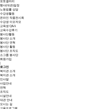
포토갤러리
행사(대관)일정
노동법률 상담
수강생활동
온라인 작품전시회
수강생 이모저모
교육생 Q&A
교육수강후기
봉사단활동
봉사단 소개
봉사단 연혁
봉사단 활동
봉사단 조직도
소그룹 봉사단
회원가입
|
로그인
복지관 소개
복지관 소개
인사말
사업안내
연혁
조직도
시설안내
대관 안내
오시는 길
교육프로그램